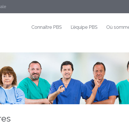
cale
Connaître PBS
L’équipe PBS
Où somme
res