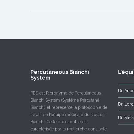
Percutaneous Bianchi
L’équ
System
Dr. Andr
PBS est l’acronyme de Percutaneous
Bianchi System (Système Percutané
Dr. Lor
Bianchi) et représente la philosophie de
travail de l’équipe médicale du Docteur
Dr. Stef
Bianchi. Cette philosophie est
caractérisée par la recherche constante