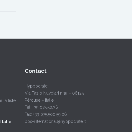
Contact
Hyppocrate
Via Tazio Nuvolari n.19 – 06125
Pérouse – Italie
la liste
Tel: +39 075.50.36
Fax: +39 075.500.59.06
pbs-international@hyppocrate.it
Italie