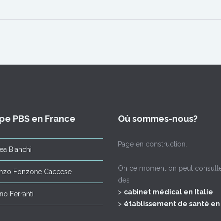
ipe PBS en France
Où sommes-nous?
Page en construction.
ea Bianchi
On ce moment on peut consulter 
enzo Fonzone Caccese
des
>
cabinet médical en Italie
ano Ferranti
>
établissement de santé en 