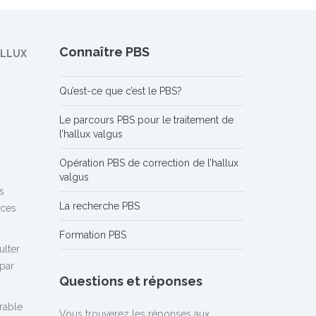
Connaître PBS
HALLUX
Qu’est-ce que c’est le PBS?
Le parcours PBS pour le traitement de
l’hallux valgus
Opération PBS de correction de l’hallux
valgus
s
La recherche PBS
 ces
Formation PBS
ulter
 par
Questions et réponses
rable
Vous trouverez les réponses aux